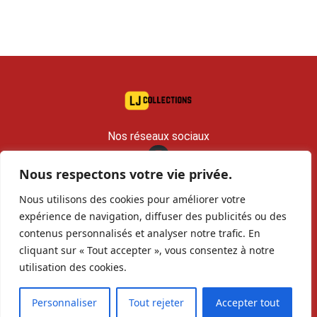
Nos réseaux sociaux
Nous respectons votre vie privée.
contact@lj-collections.com
Nous utilisons des cookies pour améliorer votre
RCS 979 374 147 Romans
expérience de navigation, diffuser des publicités ou des
contenus personnalisés et analyser notre trafic. En
Vous voulez
Contact
Archives
cliquant sur « Tout accepter », vous consentez à notre
vendre ?
utilisation des cookies.
Personnaliser
Tout rejeter
Accepter tout
Copyright©
LJcollections 2026 •
Mentions Légales
•
Politique de