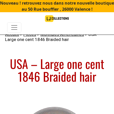
Nouveau ! retrouvez nous dans notre nouvelle boutique
au 50 Rue bouffier , 26000 Valence !
Accueil
>
Pièces
>
Monnaies Américaines
> USA –
Large one cent 1846 Braided hair
USA – Large one cent
1846 Braided hair