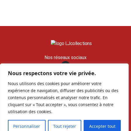
Nos réseaux sociaux
Nous respectons votre vie privée.
contact@lj-collections.com
Nous utilisons des cookies pour améliorer votre
RCS 979 374 147 Romans
expérience de navigation, diffuser des publicités ou des
contenus personnalisés et analyser notre trafic. En
Vous voulez
Contact
Archives
cliquant sur « Tout accepter », vous consentez à notre
vendre ?
utilisation des cookies.
Personnaliser
Tout rejeter
Accepter tout
Copyright©
LJcollections 2026 •
Mentions Légales
•
Politique de