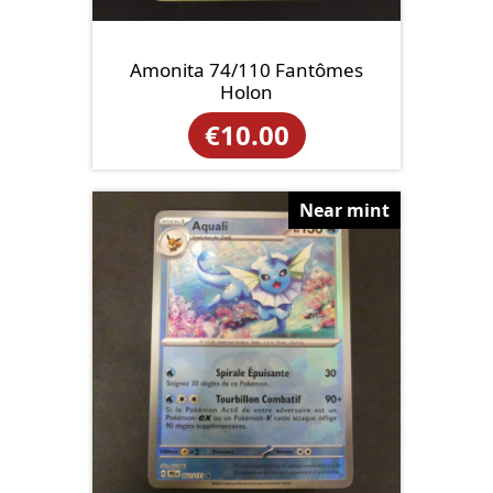
Amonita 74/110 Fantômes
Holon
€
10.00
Near mint