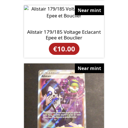
Near mint
Alistair 179/185 Voltage Eclacant
Epee et Bouclier
€
10.00
Near mint