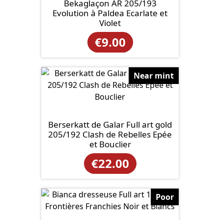
Bekaglaçon AR 205/193
Evolution à Paldea Ecarlate et
Violet
€
9.00
Near mint
Berserkatt de Galar Full art gold
205/192 Clash de Rebelles Epée
et Bouclier
€
22.00
Poor