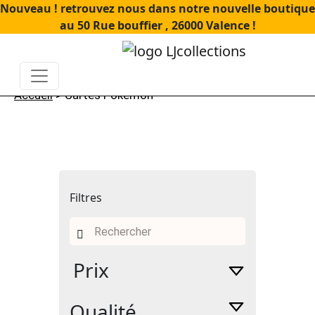
Nouveau ! retrouvez nous dans notre nouvelle boutique
au 50 Rue bouffier , 26000 Valence !
Accueil
> Cartes Pokémon
Filtres
Recherche
pour :
Prix
Qualité