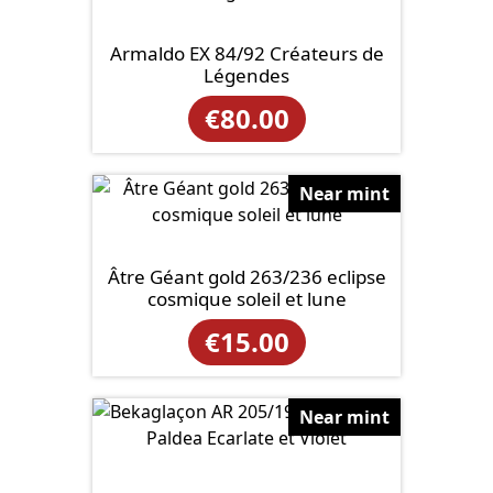
Armaldo EX 84/92 Créateurs de
Légendes
€
80.00
Near mint
Âtre Géant gold 263/236 eclipse
cosmique soleil et lune
€
15.00
Near mint