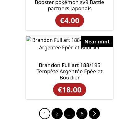
Booster pokémon sv9 Battle
partners Japonais
€
4.00
Near mint
Brandon Full art 188/195
Tempête Argentée Epée et
Bouclier
€
18.00
1
2
…
8