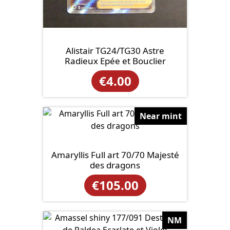
Alistair TG24/TG30 Astre
Radieux Epée et Bouclier
€
4.00
Near mint
Amaryllis Full art 70/70 Majesté
des dragons
€
105.00
NM