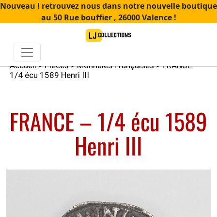
Nouveau ! retrouvez nous dans notre nouvelle boutique
au 50 Rue bouffier , 26000 Valence !
Accueil
>
Pièces
>
Monnaies Françaises
> FRANCE –
1/4 écu 1589 Henri III
FRANCE – 1/4 écu 1589
Henri III