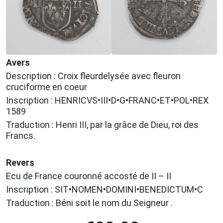
Avers
Description : Croix fleurdelysée avec fleuron
cruciforme en coeur
Inscription : HENRICVS•III•D•G•FRANC•ET•POL•REX
1589
Traduction : Henri III, par la grâce de Dieu, roi des
Francs.
Revers
Ecu de France couronné accosté de II – II
Inscription : SIT•NOMEN•DOMINI•BENEDICTUM•C
Traduction : Béni soit le nom du Seigneur .