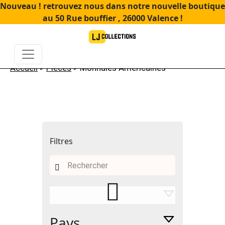
Nouveau ! retrouvez nous dans notre nouvelle boutique
au 50 Rue bouffier , 26000 Valence !
Accueil
>
Pièces
> Monnaies Américaines
Filtres
Recherche
pour :
Pays