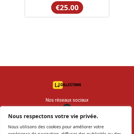
€
25.00
Nos réseaux sociaux
Nous respectons votre vie privée.
contact@lj-collections.com
Nous utilisons des cookies pour améliorer votre
RCS 979 374 147 Romans
expérience de navigation, diffuser des publicités ou des