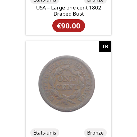
USA – Large one cent 1802
Draped Bust
€
90.00
TB
États-unis
Bronze