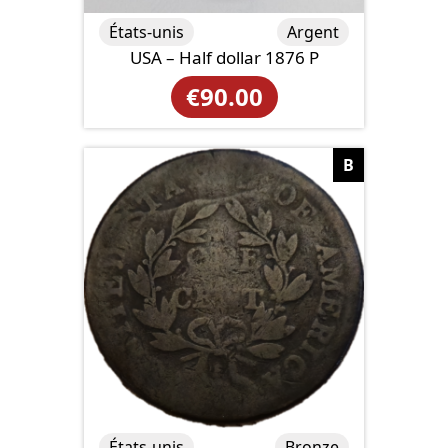
États-unis
Argent
USA – Half dollar 1876 P
€
90.00
B
États-unis
Bronze