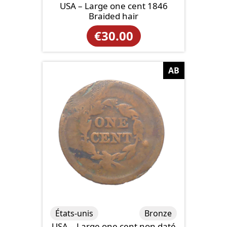
USA – Large one cent 1846
Braided hair
€
30.00
AB
États-unis
Bronze
USA – Large one cent non daté