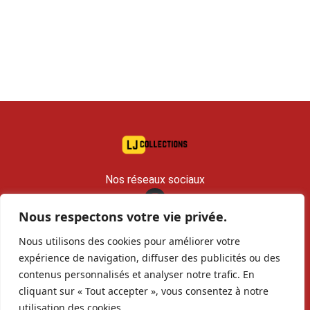
Nos réseaux sociaux
Nous respectons votre vie privée.
contact@lj-collections.com
Nous utilisons des cookies pour améliorer votre
RCS 979 374 147 Romans
expérience de navigation, diffuser des publicités ou des
contenus personnalisés et analyser notre trafic. En
Vous voulez
Contact
Archives
cliquant sur « Tout accepter », vous consentez à notre
vendre ?
utilisation des cookies.