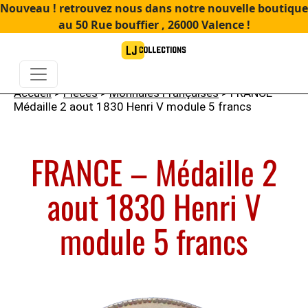
Nouveau ! retrouvez nous dans notre nouvelle boutique
au 50 Rue bouffier , 26000 Valence !
Accueil
>
Pièces
>
Monnaies Françaises
> FRANCE –
Médaille 2 aout 1830 Henri V module 5 francs
FRANCE – Médaille 2
aout 1830 Henri V
module 5 francs