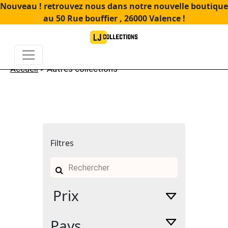
Nouveau ! retrouvez nous dans notre nouvelle boutique
au 50 Rue bouffier , 26000 Valence !
Accueil
> Autres collections
Filtres
Recherche
pour :
Prix
Pays