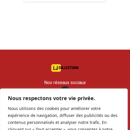
Nos réseaux sociaux
Nous respectons votre vie privée.
contact@lj-collections.com
Nous utilisons des cookies pour améliorer votre
RCS 979 374 147 Romans
expérience de navigation, diffuser des publicités ou des
contenus personnalisés et analyser notre trafic. En
Vous voulez
Contact
Archives
cliquant sur « Tout accepter », vous consentez à notre