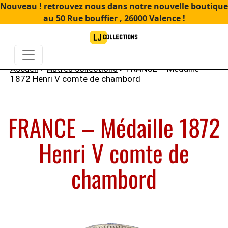
Nouveau ! retrouvez nous dans notre nouvelle boutique
au 50 Rue bouffier , 26000 Valence !
Accueil
>
Autres collections
> FRANCE – Médaille
1872 Henri V comte de chambord
FRANCE – Médaille 1872
Henri V comte de
chambord