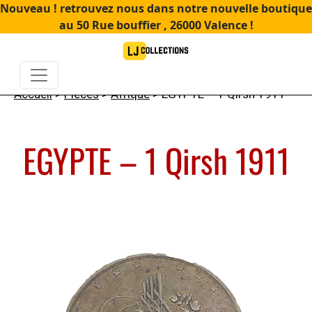
Nouveau ! retrouvez nous dans notre nouvelle boutique
au 50 Rue bouffier , 26000 Valence !
Accueil
>
Pièces
>
Afrique
> EGYPTE – 1 Qirsh 1911
EGYPTE – 1 Qirsh 1911