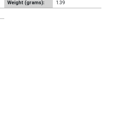
Weight (grams):
1.39