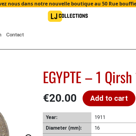
ez nous dans notre nouvelle boutique au 50 Rue bouffier
n
Contact
EGYPTE – 1 Qirsh
€
20.00
Add to cart
Year:
1911
Diameter (mm):
16