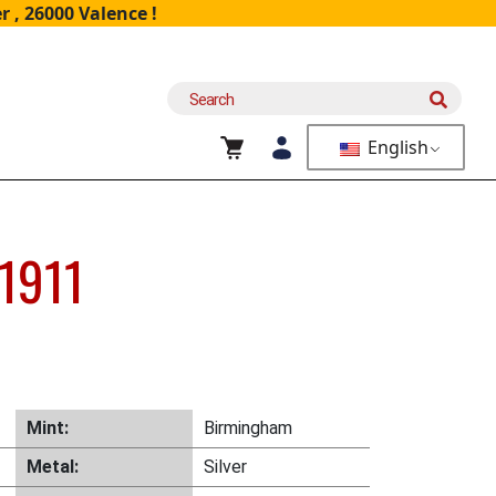
 , 26000 Valence !
Search
for:
English
 1911
Mint:
Birmingham
Metal:
Silver