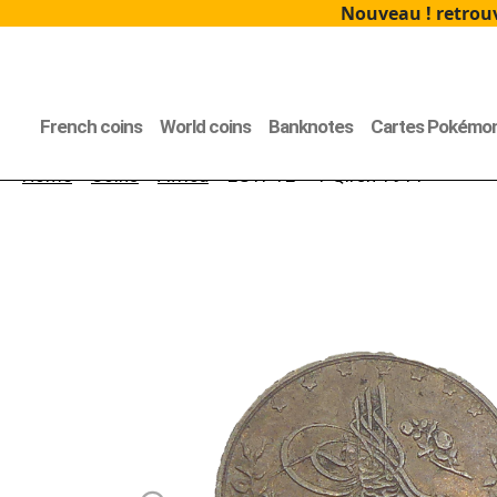
Nouveau ! retrouv
French coins
World coins
Banknotes
Cartes Pokémo
Home
>
Coins
>
Africa
> EGYPTE – 1 Qirsh 1911