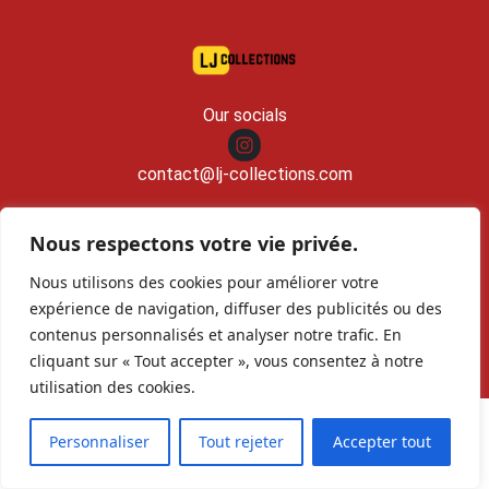
Our socials
contact@lj-collections.com
RCS 979 374 147 Romans
Nous respectons votre vie privée.
Nous utilisons des cookies pour améliorer votre
Sell to us
Contact
Archives
expérience de navigation, diffuser des publicités ou des
contenus personnalisés et analyser notre trafic. En
cliquant sur « Tout accepter », vous consentez à notre
Copyright©
LJcollections 2026 •
Legal mentions
•
Privacy Policy
•
Terms &
utilisation des cookies.
Conditions
•
Sitemap
Personnaliser
Tout rejeter
Accepter tout