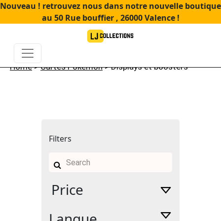
Nouveau ! retrouvez nous dans notre nouvelle boutique
au 50 Rue bouffier , 26000 Valence !
Home
>
Cartes Pokémon
> Displays et boosters
Filters
Search
for:
Price
Langue