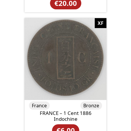
€
20.00
XF
France
Bronze
FRANCE – 1 Cent 1886
Indochine
€
6.00