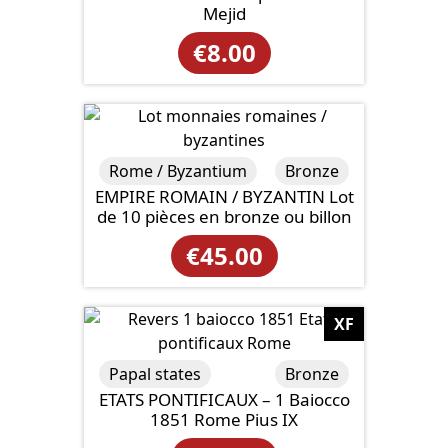
Mejid
€
8.00
Rome / Byzantium
Bronze
EMPIRE ROMAIN / BYZANTIN Lot
de 10 pièces en bronze ou billon
€
45.00
XF
Papal states
Bronze
ETATS PONTIFICAUX – 1 Baiocco
1851 Rome Pius IX