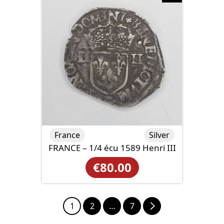
France
Silver
FRANCE – 1/4 écu 1589 Henri III
€
80.00
1
2
…
7