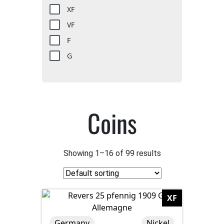
XF
VF
F
G
Coins
Showing 1–16 of 99 results
XF
Germany
Nickel