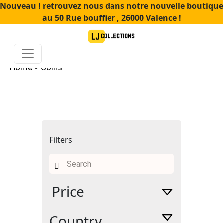
Nouveau ! retrouvez nous dans notre nouvelle boutique
au 50 Rue bouffier , 26000 Valence !
Home
> Coins
Filters
Search
for:
Price
Country