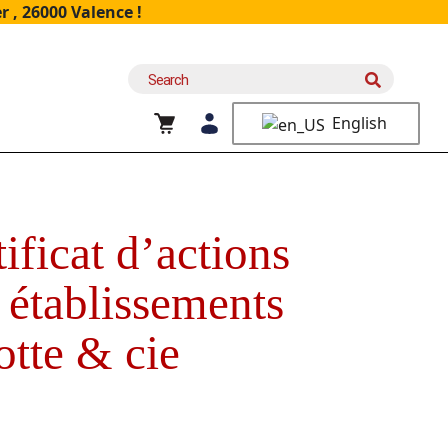
 , 26000 Valence !
Search
for:
English
ficat d’actions
 établissements
tte & cie