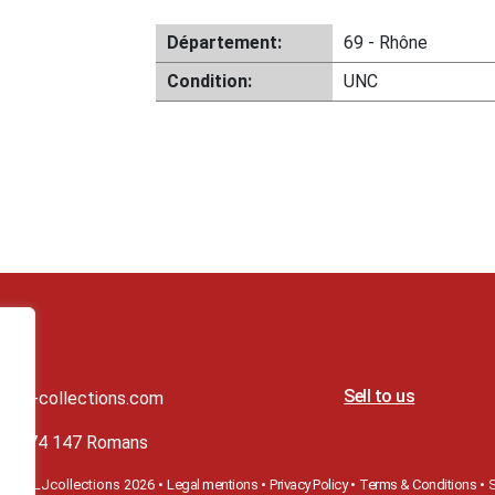
Département:
69 - Rhône
Condition:
UNC
ials
Sell to us
t@lj-collections.com
79 374 147 Romans
ight©
LJcollections 2026 •
Legal mentions
•
Privacy Policy
•
Terms & Conditions
•