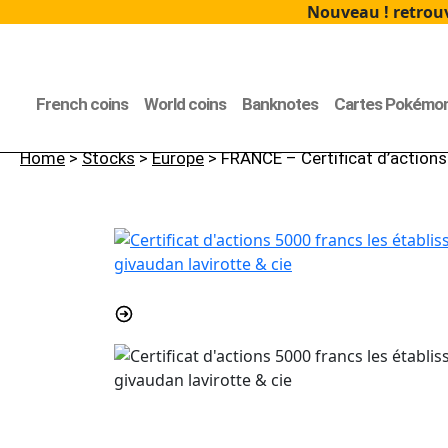
Nouveau ! retrouv
French coins
World coins
Banknotes
Cartes Pokémo
Home
>
Stocks
>
Europe
> FRANCE – Certificat d’actions