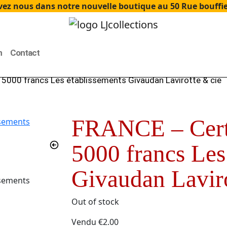
ez nous dans notre nouvelle boutique au 50 Rue bouffier
n
Contact
 5000 francs Les établissements Givaudan Lavirotte & cie
FRANCE – Certi
5000 francs Les
Givaudan Laviro
Out of stock
Vendu
€
2.00