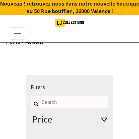
Nouveau ! retrouvez nous dans notre nouvelle boutique
au 50 Rue bouffier , 26000 Valence !
Home
> Actions
Filters
Search
for:
Price