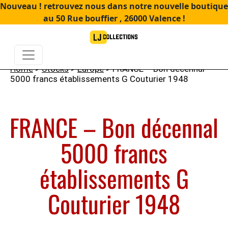
Nouveau ! retrouvez nous dans notre nouvelle boutique
au 50 Rue bouffier , 26000 Valence !
Home
>
Stocks
>
Europe
> FRANCE – Bon décennal
5000 francs établissements G Couturier 1948
FRANCE – Bon décennal
5000 francs
établissements G
Couturier 1948