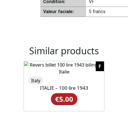
Condition:
VF
Valeur faciale:
5 francs
Similar products
F
Italy
ITALIE – 100 lire 1943
€
5.00