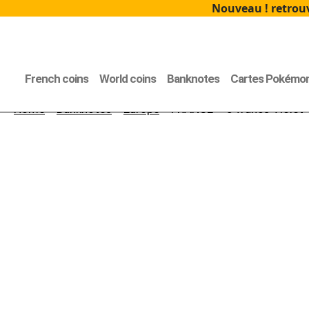
Nouveau ! retrouv
French coins
World coins
Banknotes
Cartes Pokémo
Home
>
Banknotes
>
Europe
> FRANCE – 5 francs Violet