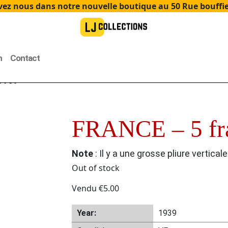
ez nous dans notre nouvelle boutique au 50 Rue bouffier
n
Contact
 1939
FRANCE – 5 fra
Note
: Il y a une grosse pliure verticale
Out of stock
Vendu
€
5.00
Year:
1939