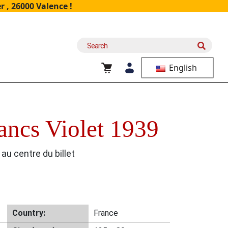
 , 26000 Valence !
Search
for:
English
ncs Violet 1939
 au centre du billet
Country:
France