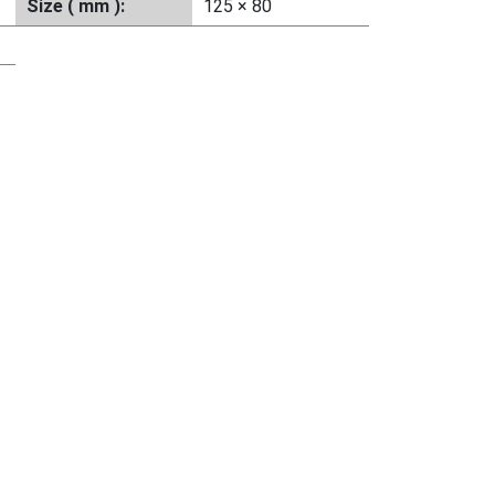
Size ( mm ):
125 × 80