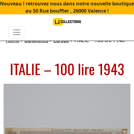
Nouveau ! retrouvez nous dans notre nouvelle boutique
au 50 Rue bouffier , 26000 Valence !
Home
>
Banknotes
>
Europe
> ITALIE – 100 lire 1943
ITALIE – 100 lire 1943