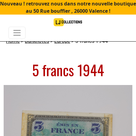
Nouveau ! retrouvez nous dans notre nouvelle boutique
au 50 Rue bouffier , 26000 Valence !
Home
>
Banknotes
>
Europe
> 5 francs 1944
5 francs 1944