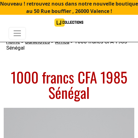
Nouveau ! retrouvez nous dans notre nouvelle boutique
au 50 Rue bouffier , 26000 Valence !
Home
>
Banknotes
>
Africa
> 1000 francs CFA 1985
Sénégal
1000 francs CFA 1985
Sénégal