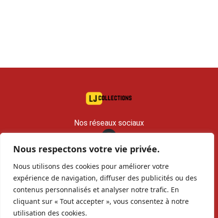
Nos réseaux sociaux
Nous respectons votre vie privée.
contact@lj-collections.com
Nous utilisons des cookies pour améliorer votre
RCS 979 374 147 Romans
expérience de navigation, diffuser des publicités ou des
contenus personnalisés et analyser notre trafic. En
Vous voulez
Contact
Archives
cliquant sur « Tout accepter », vous consentez à notre
vendre ?
utilisation des cookies.