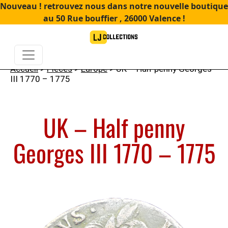
Nouveau ! retrouvez nous dans notre nouvelle boutique
au 50 Rue bouffier , 26000 Valence !
Accueil
>
Pièces
>
Europe
> UK – Half penny Georges
III 1770 – 1775
UK – Half penny
Georges III 1770 – 1775