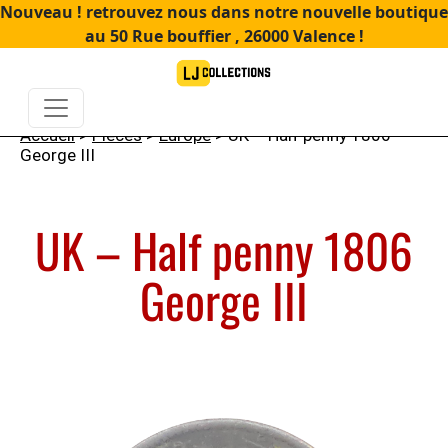
Nouveau ! retrouvez nous dans notre nouvelle boutique
au 50 Rue bouffier , 26000 Valence !
Accueil
>
Pièces
>
Europe
> UK – Half penny 1806
George III
UK – Half penny 1806
George III