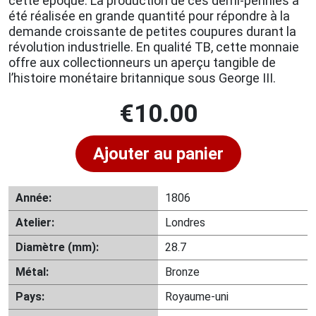
cette époque. La production de ces demi-pennies a
été réalisée en grande quantité pour répondre à la
demande croissante de petites coupures durant la
révolution industrielle. En qualité TB, cette monnaie
offre aux collectionneurs un aperçu tangible de
l’histoire monétaire britannique sous George III.
€
10.00
Ajouter au panier
Année:
1806
Atelier:
Londres
Diamètre (mm):
28.7
Métal:
Bronze
Pays:
Royaume-uni