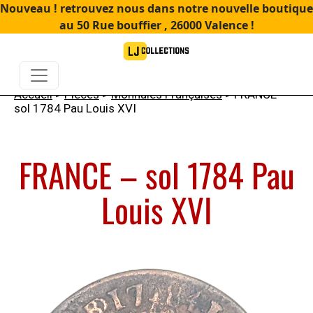
Nouveau ! retrouvez nous dans notre nouvelle boutique
au 50 Rue bouffier , 26000 Valence !
Accueil
>
Pièces
>
Monnaies Françaises
> FRANCE –
sol 1784 Pau Louis XVI
FRANCE – sol 1784 Pau
Louis XVI