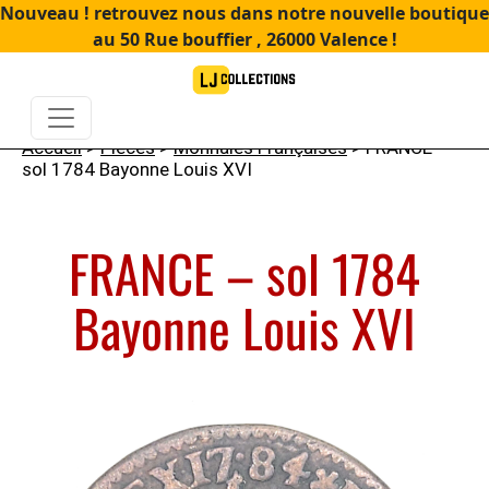
Nouveau ! retrouvez nous dans notre nouvelle boutique
au 50 Rue bouffier , 26000 Valence !
Accueil
>
Pièces
>
Monnaies Françaises
> FRANCE –
sol 1784 Bayonne Louis XVI
FRANCE – sol 1784
Bayonne Louis XVI