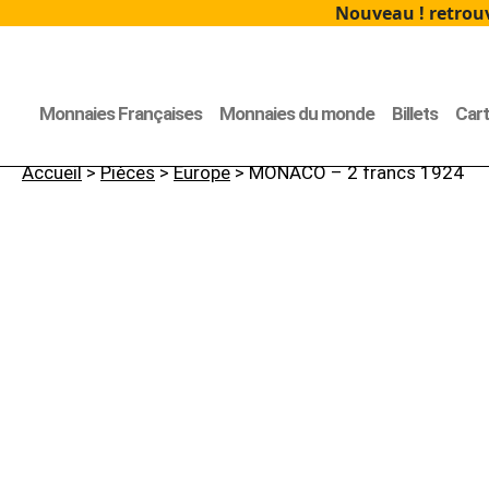
Nouveau ! retrouv
Monnaies Françaises
Monnaies du monde
Billets
Car
Accueil
>
Pièces
>
Europe
> MONACO – 2 francs 1924