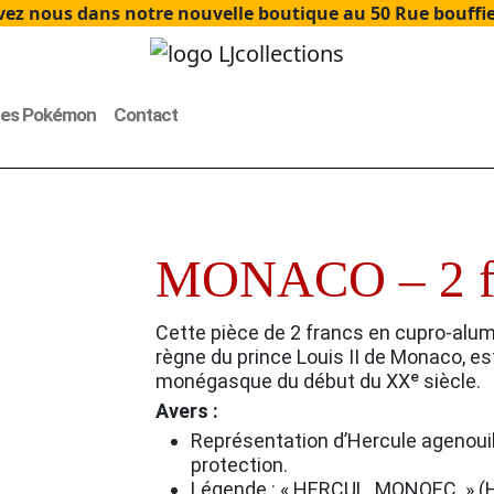
ez nous dans notre nouvelle boutique au 50 Rue bouffier
tes Pokémon
Contact
MONACO – 2 fr
Cette pièce de 2 francs en cupro-alum
règne du prince Louis II de Monaco, es
monégasque du début du XXᵉ siècle.
Avers :
Représentation d’Hercule agenouillé
protection.
Légende : « HERCUL. MONOEC. » (H