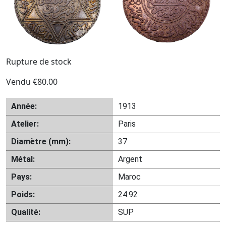
Rupture de stock
Vendu
€
80.00
Année:
1913
Atelier:
Paris
Diamètre (mm):
37
Métal:
Argent
Pays:
Maroc
Poids:
24.92
Qualité:
SUP