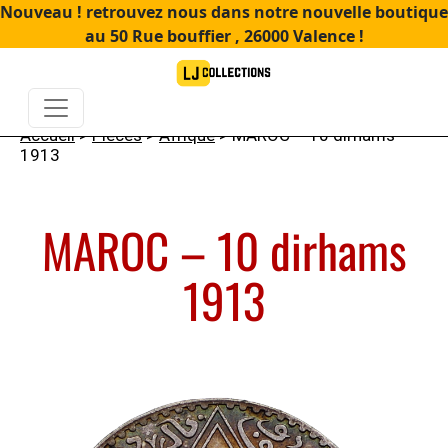
Nouveau ! retrouvez nous dans notre nouvelle boutique
au 50 Rue bouffier , 26000 Valence !
Accueil
>
Pièces
>
Afrique
> MAROC – 10 dirhams
1913
MAROC – 10 dirhams
1913