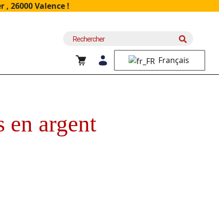
 , 26000 Valence !
Recherche
pour :
Français
 en argent