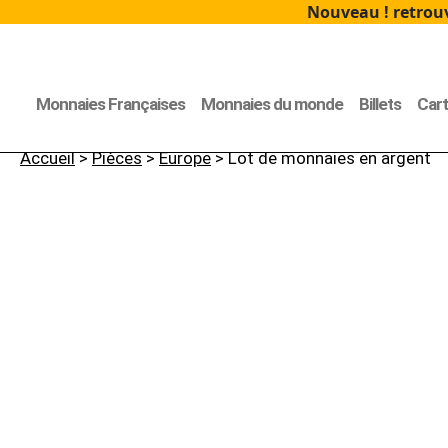
Nouveau ! retrouv
Monnaies Françaises
Monnaies du monde
Billets
Car
Accueil
>
Pièces
>
Europe
> Lot de monnaies en argent