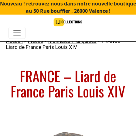
Nouveau ! retrouvez nous dans notre nouvelle boutique
au 50 Rue bouffier , 26000 Valence !
Accueil
>
Pièces
>
Monnaies Françaises
> FRANCE –
Liard de France Paris Louis XIV
FRANCE – Liard de
France Paris Louis XIV