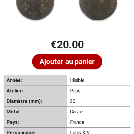
€
20.00
Ajouter au panier
Année:
Illisible
Atelier:
Paris
Diamètre (mm):
20
Métal:
Cuivre
Pays:
France
Personnage:
Louis XIV