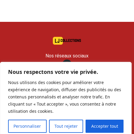
Nos réseaux sociaux
Nous respectons votre vie privée.
contact@lj-collections.com
Nous utilisons des cookies pour améliorer votre
RCS 979 374 147 Romans
expérience de navigation, diffuser des publicités ou des
contenus personnalisés et analyser notre trafic. En
Vous voulez
Contact
Archives
cliquant sur « Tout accepter », vous consentez à notre
vendre ?
utilisation des cookies.
Personnaliser
Tout rejeter
Accepter tout
Copyright©
LJcollections 2026 •
Mentions Légales
•
Politique de