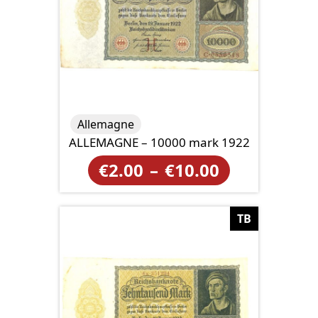
Allemagne
ALLEMAGNE – 10000 mark 1922
Plage
€
2.00
–
€
10.00
de
prix :
TB
€2.00
à
€10.00