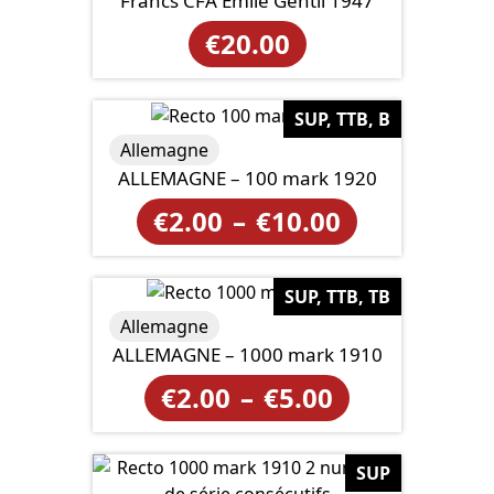
Francs CFA Emile Gentil 1947
€
20.00
SUP, TTB, B
Allemagne
ALLEMAGNE – 100 mark 1920
Plage
€
2.00
–
€
10.00
de
prix :
SUP, TTB, TB
Allemagne
€2.00
ALLEMAGNE – 1000 mark 1910
à
Plage
€
2.00
–
€
5.00
€10.00
de
prix :
SUP