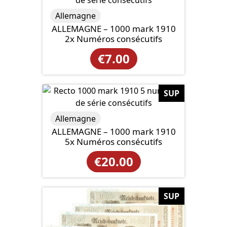
€2.00
Allemagne
à
ALLEMAGNE – 1000 mark 1910
2x Numéros consécutifs
€5.00
€
7.00
SUP
Allemagne
ALLEMAGNE – 1000 mark 1910
5x Numéros consécutifs
€
20.00
SUP