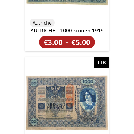
Autriche
AUTRICHE – 1000 kronen 1919
Plage
€
3.00
–
€
5.00
de
prix :
TTB
€3.00
à
€5.00