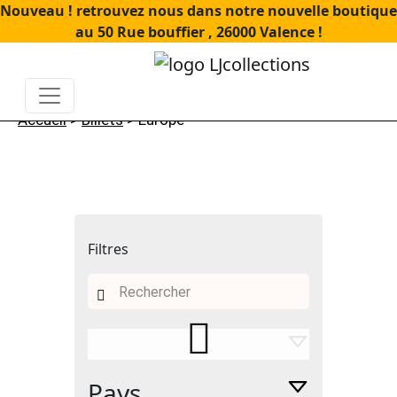
Nouveau ! retrouvez nous dans notre nouvelle boutique
au 50 Rue bouffier , 26000 Valence !
Accueil
>
Billets
> Europe
Filtres
Recherche
pour :
Pays