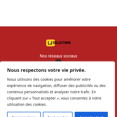
Nos réseaux sociaux
Nous respectons votre vie privée.
contact@lj-collections.com
Nous utilisons des cookies pour améliorer votre
RCS 979 374 147 Romans
expérience de navigation, diffuser des publicités ou des
contenus personnalisés et analyser notre trafic. En
Vous voulez
Contact
Archives
cliquant sur « Tout accepter », vous consentez à notre
vendre ?
utilisation des cookies.