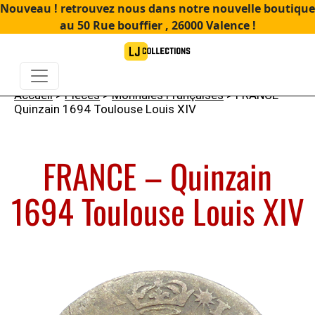
Nouveau ! retrouvez nous dans notre nouvelle boutique
au 50 Rue bouffier , 26000 Valence !
Accueil
>
Pièces
>
Monnaies Françaises
> FRANCE –
Quinzain 1694 Toulouse Louis XIV
FRANCE – Quinzain
1694 Toulouse Louis XIV