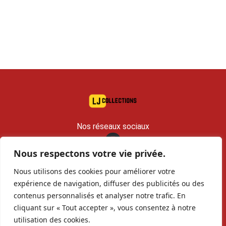
Nos réseaux sociaux
Nous respectons votre vie privée.
contact@lj-collections.com
Nous utilisons des cookies pour améliorer votre
RCS 979 374 147 Romans
expérience de navigation, diffuser des publicités ou des
contenus personnalisés et analyser notre trafic. En
Vous voulez
Contact
Archives
cliquant sur « Tout accepter », vous consentez à notre
vendre ?
utilisation des cookies.