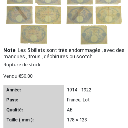
Note
: Les 5 billets sont très endommagés , avec des
manques , trous , déchirures ou scotch.
Rupture de stock
Vendu
€
50.00
Année:
1914 - 1922
Pays:
France, Lot
Qualité:
AB
Taille ( mm ):
178 × 123