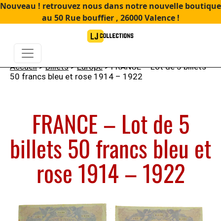
Nouveau ! retrouvez nous dans notre nouvelle boutique
au 50 Rue bouffier , 26000 Valence !
Accueil
>
Billets
>
Europe
> FRANCE – Lot de 5 billets
50 francs bleu et rose 1914 – 1922
FRANCE – Lot de 5
billets 50 francs bleu et
rose 1914 – 1922