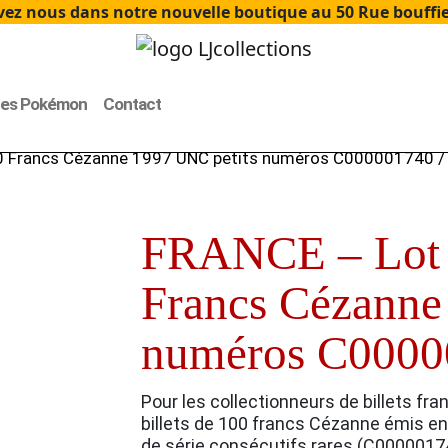
ez nous dans notre nouvelle boutique au 50 Rue bouffier
tes Pokémon
Contact
00 Francs Cézanne 1997 UNC petits numéros C000001740 /
FRANCE – Lot d
Francs Cézanne
numéros C0000
Pour les collectionneurs de billets fra
billets de 100 francs Cézanne émis e
de série consécutifs rares (C000001740