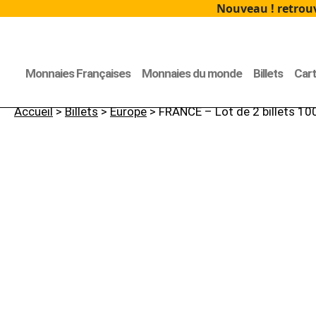
Nouveau ! retrouv
Monnaies Françaises
Monnaies du monde
Billets
Car
Accueil
>
Billets
>
Europe
> FRANCE – Lot de 2 billets 1