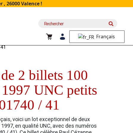
 , 26000 Valence !
Recherche
pour :
Français
 41
e 2 billets 100
 1997 UNC petits
01740 / 41
nçais, voici un lot exceptionnel de deux
n 1997, en qualité UNC, avec des numéros
 / 41). Ce billet célèbre Paul Cézanne,