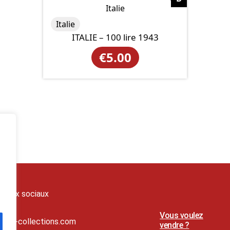
Italie
ITALIE – 100 lire 1943
€
5.00
seaux sociaux
Vous voulez
t@lj-collections.com
vendre ?