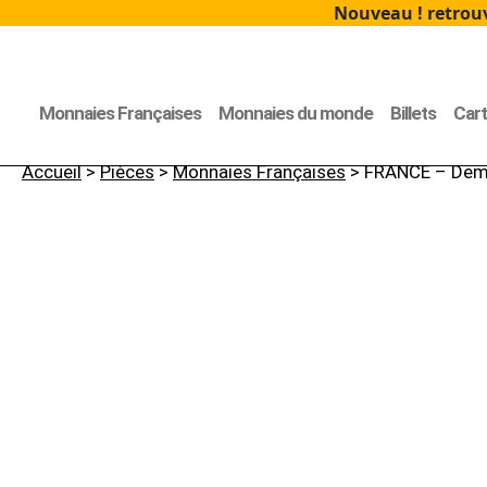
Nouveau ! retrouv
Monnaies Françaises
Monnaies du monde
Billets
Car
Accueil
>
Pièces
>
Monnaies Françaises
> FRANCE – Demi