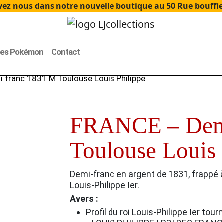
ez nous dans notre nouvelle boutique au 50 Rue bouffier
tes Pokémon
Contact
 franc 1831 M Toulouse Louis Philippe
FRANCE – Demi
Toulouse Louis 
Demi-franc en argent de 1831, frappé à
Louis-Philippe Ier.
Avers :
Profil du roi Louis-Philippe Ier tour