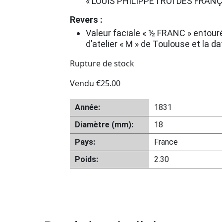
« LOUIS PHILIPPE I ROI DES FRANÇ
Revers :
Valeur faciale « ½ FRANC » entouré
d’atelier « M » de Toulouse et la d
Rupture de stock
Vendu
€
25.00
Année:
1831
Diamètre (mm):
18
Pays:
France
Poids:
2.30