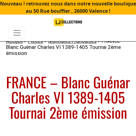
Nouveau ! retrouvez nous dans notre nouvelle boutique
au 50 Rue bouffier , 26000 Valence !
Accueil
>
Pièces
>
Monnaies Françaises
> FRANCE –
Blanc Guénar Charles VI 1389-1405 Tournai 2ème
émission
FRANCE – Blanc Guénar
Charles VI 1389-1405
Tournai 2ème émission