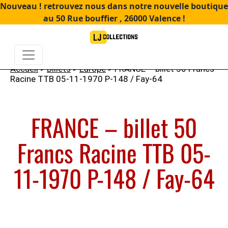
Nouveau ! retrouvez nous dans notre nouvelle boutique
au 50 Rue bouffier , 26000 Valence !
Accueil
>
Billets
>
Europe
> FRANCE – billet 50 Francs
Racine TTB 05-11-1970 P-148 / Fay-64
FRANCE – billet 50
Francs Racine TTB 05-
11-1970 P-148 / Fay-64