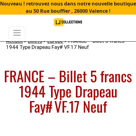
Nouveau ! retrouvez nous dans notre nouvelle boutique
au 50 Rue bouffier , 26000 Valence !
Accueil
>
Billets
>
Europe
> FRANCE – Billet 5 francs
1944 Type Drapeau Fay# VF.17 Neuf
FRANCE – Billet 5 francs
1944 Type Drapeau
Fay# VF.17 Neuf