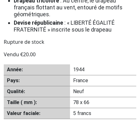
Drapeau tricolore
:
Au centre, le drapeau
français flottant au vent, entouré de motifs
géométriques.
Devise républicaine
:
« LIBERTÉ ÉGALITÉ
FRATERNITÉ » inscrite sous le drapeau
Rupture de stock
Vendu
€
20.00
Année:
1944
Pays:
France
Qualité:
Neuf
Taille ( mm ):
78 x 66
Valeur faciale:
5 francs