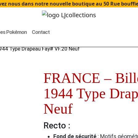
ez nous dans notre nouvelle boutique au 50 Rue bouffier
tes Pokémon
Contact
1944 Type Drapeau Fay# VF.20 Neuf
FRANCE – Bille
1944 Type Drap
Neuf
Recto :
Fond de sécurité
:
Motifs géométr