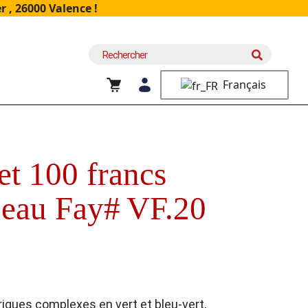
 , 26000 Valence !
Recherche
pour :
Français
t 100 francs
eau Fay# VF.20
iques complexes en vert et bleu-vert,