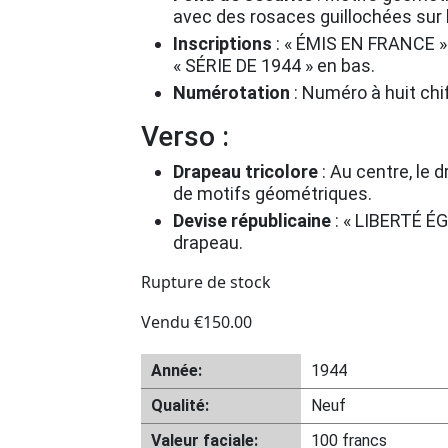
avec des rosaces guillochées sur 
Inscriptions
:
« ÉMIS EN FRANCE » 
« SÉRIE DE 1944 » en bas.
Numérotation
:
Numéro à huit chif
Verso :
Drapeau tricolore
:
Au centre, le d
de motifs géométriques.
Devise républicaine
:
« LIBERTÉ ÉG
drapeau.
Rupture de stock
Vendu
€
150.00
Année:
1944
Qualité:
Neuf
Valeur faciale:
100 francs