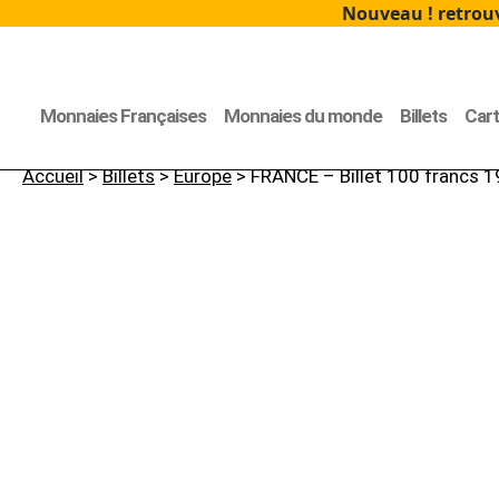
Nouveau ! retrouv
Monnaies Françaises
Monnaies du monde
Billets
Car
Accueil
>
Billets
>
Europe
> FRANCE – Billet 100 francs 