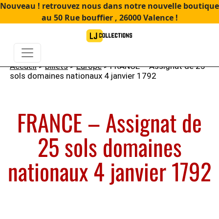
Nouveau ! retrouvez nous dans notre nouvelle boutique
au 50 Rue bouffier , 26000 Valence !
Accueil
>
Billets
>
Europe
> FRANCE – Assignat de 25
sols domaines nationaux 4 janvier 1792
FRANCE – Assignat de
25 sols domaines
nationaux 4 janvier 1792