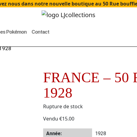
ez nous dans notre nouvelle boutique au 50 Rue bouffier
tes Pokémon
Contact
 1928
FRANCE – 50 F
1928
Rupture de stock
Vendu
€
15.00
Année:
1928