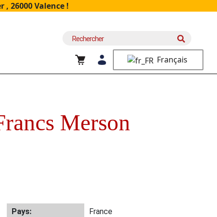
 , 26000 Valence !
Recherche
pour :
Français
rancs Merson
Pays:
France