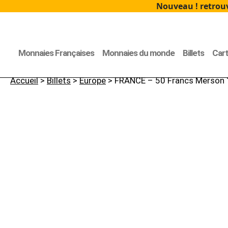
Nouveau ! retrouv
Monnaies Françaises
Monnaies du monde
Billets
Car
Accueil
>
Billets
>
Europe
> FRANCE – 50 Francs Merson