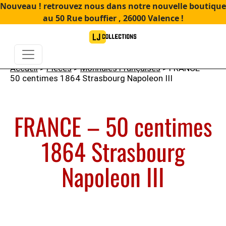
Nouveau ! retrouvez nous dans notre nouvelle boutique
au 50 Rue bouffier , 26000 Valence !
Accueil
>
Pièces
>
Monnaies Françaises
> FRANCE –
50 centimes 1864 Strasbourg Napoleon III
FRANCE – 50 centimes
1864 Strasbourg
Napoleon III