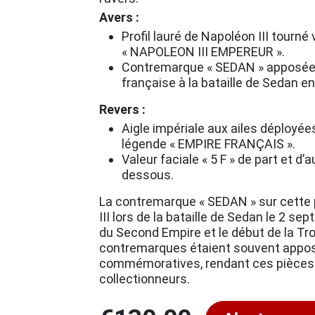
Avers :
Profil lauré de Napoléon III tourné 
« NAPOLEON III EMPEREUR ».
Contremarque « SEDAN » apposée su
française à la bataille de Sedan e
Revers :
Aigle impériale aux ailes déployée
légende « EMPIRE FRANÇAIS ».
Valeur faciale « 5 F » de part et d’a
dessous.
La contremarque « SEDAN » sur cette 
III lors de la bataille de Sedan le 2 
du Second Empire et le début de la Tr
contremarques étaient souvent apposé
commémoratives, rendant ces pièces p
collectionneurs.