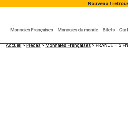
Nouveau ! retrouv
Monnaies Françaises
Monnaies du monde
Billets
Car
Accueil
>
Pièces
>
Monnaies Françaises
> FRANCE – 5 Fr