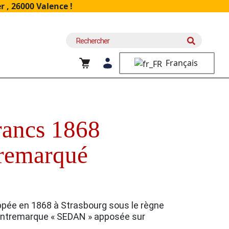
 , 26000 Valence !
Recherche
pour :
Français
ancs 1868
tremarqué
appée en 1868 à Strasbourg sous le règne
 contremarque « SEDAN » apposée sur