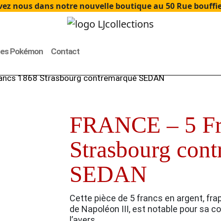
ez nous dans notre nouvelle boutique au 50 Rue bouffier
tes Pokémon
Contact
ancs 1868 Strasbourg contremarqué SEDAN
FRANCE – 5 Fr
Strasbourg con
SEDAN
Cette pièce de 5 francs en argent, fr
de Napoléon III, est notable pour sa
l’avers.