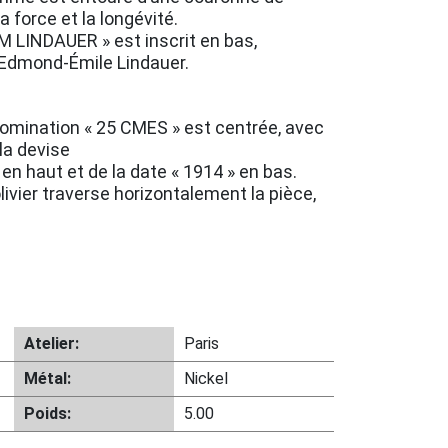
 force et la longévité.
M LINDAUER » est inscrit en bas,
 Edmond-Émile Lindauer.
omination « 25 CMES » est centrée, avec
la devise
 haut et de la date « 1914 » en bas.
livier traverse horizontalement la pièce,
Atelier:
Paris
Métal:
Nickel
Poids:
5.00