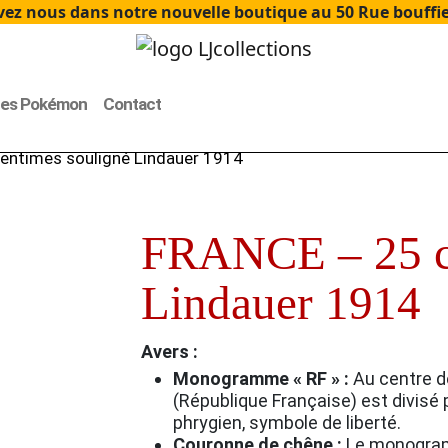
ez nous dans notre nouvelle boutique au 50 Rue bouffier
tes Pokémon
Contact
entimes souligné Lindauer 1914
FRANCE – 25 ce
Lindauer 1914
Avers :
Monogramme « RF » :
Au centre d
(République Française) est divisé 
phrygien, symbole de liberté.
Couronne de chêne :
Le monogram