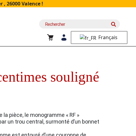
 , 26000 Valence !
Recherche
pour :
Français
ntimes souligné
e la pièce, le monogramme « RF »
par un trou central, surmonté d’un bonnet
me est entouré d’une couronne de