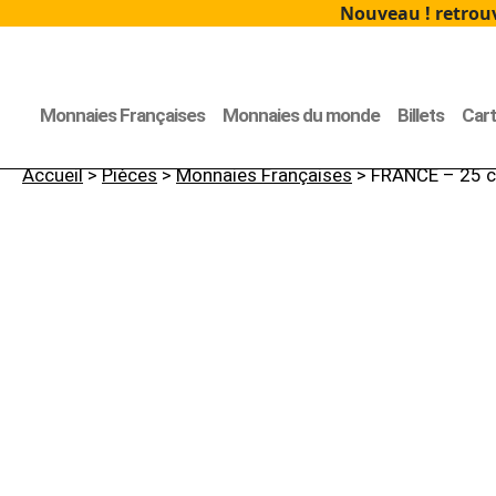
Nouveau ! retrouv
Monnaies Françaises
Monnaies du monde
Billets
Car
Accueil
>
Pièces
>
Monnaies Françaises
> FRANCE – 25 c