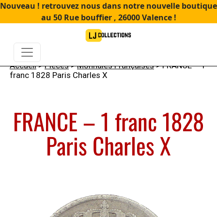
Nouveau ! retrouvez nous dans notre nouvelle boutique
au 50 Rue bouffier , 26000 Valence !
Accueil
>
Pièces
>
Monnaies Françaises
> FRANCE – 1
franc 1828 Paris Charles X
FRANCE – 1 franc 1828
Paris Charles X