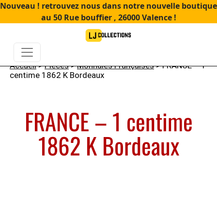
Nouveau ! retrouvez nous dans notre nouvelle boutique
au 50 Rue bouffier , 26000 Valence !
Accueil
>
Pièces
>
Monnaies Françaises
> FRANCE – 1
centime 1862 K Bordeaux
FRANCE – 1 centime
1862 K Bordeaux