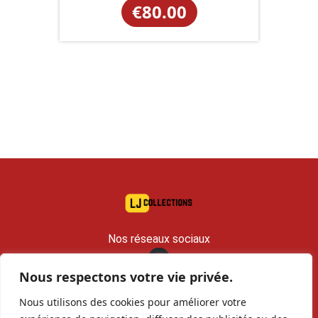
€
80.00
Nos réseaux sociaux
Nous respectons votre vie privée.
contact@lj-collections.com
Nous utilisons des cookies pour améliorer votre
RCS 979 374 147 Romans