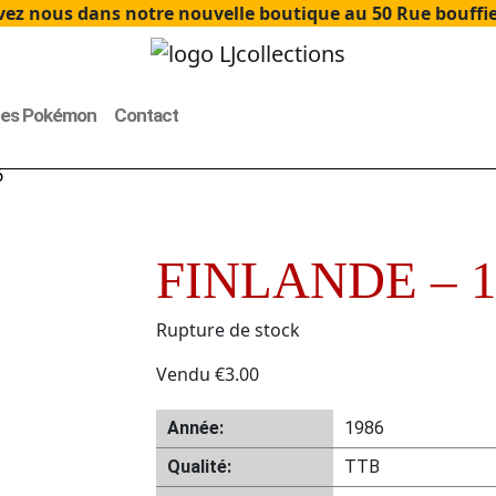
ez nous dans notre nouvelle boutique au 50 Rue bouffier
tes Pokémon
Contact
6
FINLANDE – 1
Rupture de stock
Vendu
€
3.00
Année:
1986
Qualité:
TTB