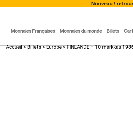
Nouveau ! retrouv
Monnaies Françaises
Monnaies du monde
Billets
Car
Accueil
>
Billets
>
Europe
> FINLANDE – 10 markkaa 198