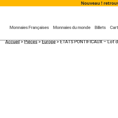
Nouveau ! retrouv
Monnaies Françaises
Monnaies du monde
Billets
Car
Accueil
>
Pièces
>
Europe
> ÉTATS PONTIFICAUX – Lot de