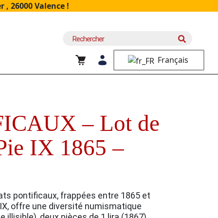
 , 26000 Valence !
Recherche
pour :
Français
ICAUX – Lot de
 Pie IX 1865 –
ats pontificaux, frappées entre 1865 et
 IX, offre une diversité numismatique
 illisible), deux pièces de 1 lira (1867),