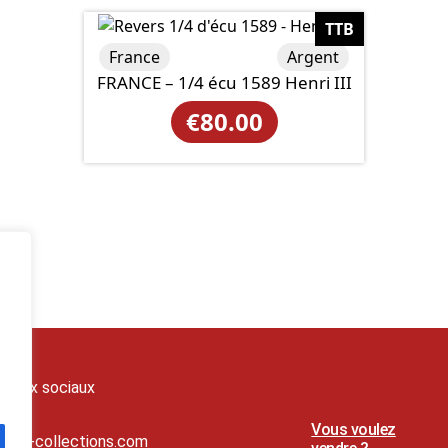
TTB
France
Argent
FRANCE – 1/4 écu 1589 Henri III
€
80.00
seaux sociaux
Vous voulez
t@lj-collections.com