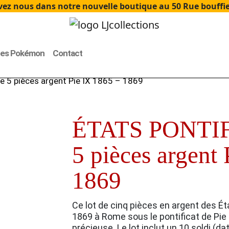
ez nous dans notre nouvelle boutique au 50 Rue bouffier
tes Pokémon
Contact
 5 pièces argent Pie IX 1865 – 1869
ÉTATS PONTIF
5 pièces argent
1869
Ce lot de cinq pièces en argent des Ét
1869 à Rome sous le pontificat de Pie
précieuse. Le lot inclut un 10 soldi (date