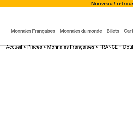
Nouveau ! retrouv
Monnaies Françaises
Monnaies du monde
Billets
Car
Accueil
>
Pièces
>
Monnaies Françaises
> FRANCE – Doubl