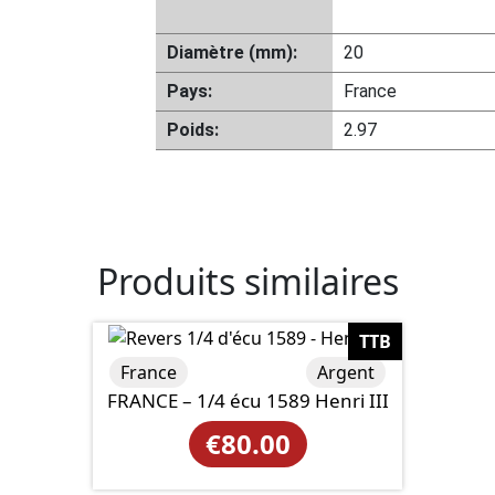
Diamètre (mm):
20
Pays:
France
Poids:
2.97
Produits similaires
TTB
France
Argent
FRANCE – 1/4 écu 1589 Henri III
€
80.00