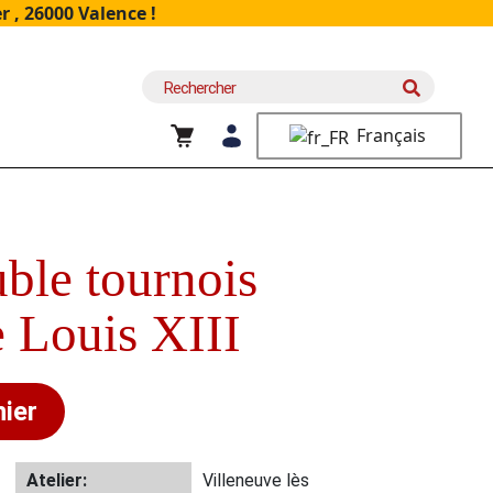
 , 26000 Valence !
Recherche
pour :
Français
le tournois
 Louis XIII
nier
Atelier:
Villeneuve lès