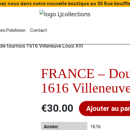
ez nous dans notre nouvelle boutique au 50 Rue bouffier
tes Pokémon
Contact
e tournois 1616 Villeneuve Louis XIII
FRANCE – Doub
1616 Villeneuve
€
30.00
Ajouter au pa
Année:
1616