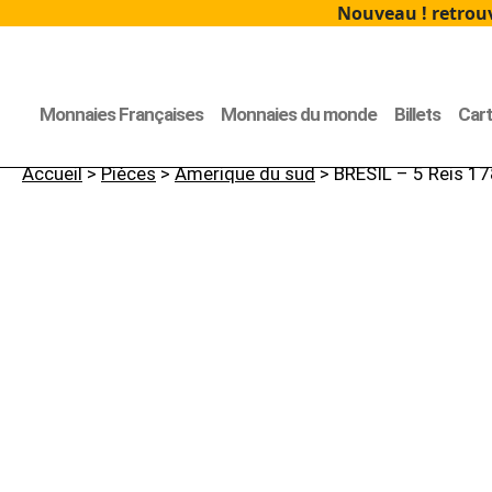
Nouveau ! retrouv
Monnaies Françaises
Monnaies du monde
Billets
Car
Accueil
>
Pièces
>
Amerique du sud
> BRESIL – 5 Reis 17