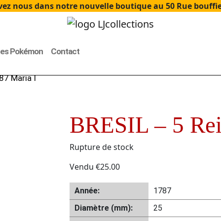
ez nous dans notre nouvelle boutique au 50 Rue bouffier
tes Pokémon
Contact
87 Maria I
BRESIL – 5 Rei
Rupture de stock
Vendu
€
25.00
Année:
1787
Diamètre (mm):
25