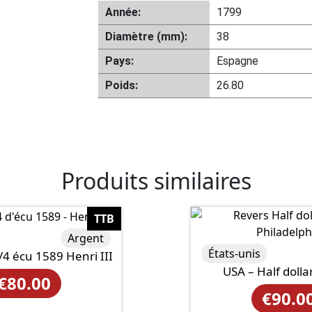
Année:
1799
Diamètre (mm):
38
Pays:
Espagne
Poids:
26.80
Produits similaires
TTB
Argent
États-unis
4 écu 1589 Henri III
USA – Half dolla
€
80.00
€
90.0