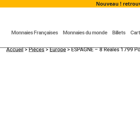
Nouveau ! retrouv
Monnaies Françaises
Monnaies du monde
Billets
Car
Accueil
>
Pièces
>
Europe
> ESPAGNE – 8 Reales 1799 Po