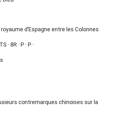
u royaume d’Espagne entre les Colonnes
S · 8R · P · P ·
es
lusieurs contremarques chinoises sur la