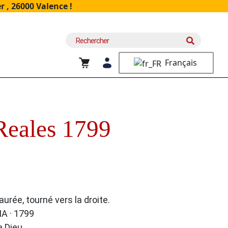
 , 26000 Valence !
Recherche
pour :
Français
eales 1799
laurée, tourné vers la droite.
IA · 1799
e Dieu