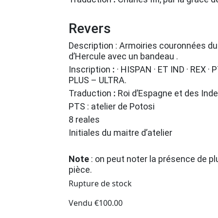
Revers
Description : Armoiries couronnées d
d’Hercule avec un bandeau .
Inscription
:
· HISPAN · ET IND · REX · PT
PLUS – ULTRA.
Traduction
:
Roi d’Espagne et des Ind
PTS : atelier de Potosi
8 reales
Initiales du maitre d’atelier
Note
: on peut noter la présence de p
pièce.
Rupture de stock
Vendu
€
100.00