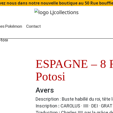
ez nous dans notre nouvelle boutique au 50 Rue bouffier
tes Pokémon
Contact
tosi
ESPAGNE – 8 R
Potosi
Avers
Description : Buste habillé du roi, tête 
Inscription
:
CAROLUS · IIII · DEI · GRAT
Traduction
:
Charles IIII, par la grâce d